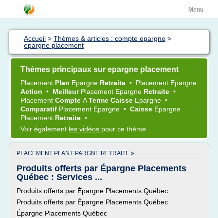
Menu
Accueil
>
Thèmes & articles : compte epargne
>
epargne placement
Thèmes principaux sur epargne placement
Placement
Plan
Epargne
Retraite
•
Placement Epargne
Action
•
Meilleur
Placement Epargne
Retraite
•
Placement
Compte
A
Terme Caisse
Epargne
•
Comparatif
Placement Epargne
•
Caisse
Epargne
Placement
Retraite
•
Voir également
les vidéos
pour ce thème
PLACEMENT PLAN EPARGNE RETRAITE »
Produits offerts par Épargne Placements
Québec : Services ...
Produits offerts par Épargne Placements Québec
Produits offerts par Épargne Placements Québec
Épargne Placements Québec