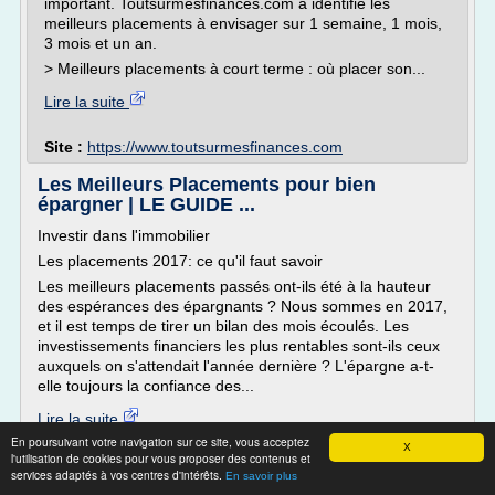
important. Toutsurmesfinances.com a identifié les
meilleurs placements à envisager sur 1 semaine, 1 mois,
3 mois et un an.
> Meilleurs placements à court terme : où placer son...
Lire la suite
Site :
https://www.toutsurmesfinances.com
Les Meilleurs Placements pour bien
épargner | LE GUIDE ...
Investir dans l'immobilier
Les placements 2017: ce qu'il faut savoir
Les meilleurs placements passés ont-ils été à la hauteur
des espérances des épargnants ? Nous sommes en 2017,
et il est temps de tirer un bilan des mois écoulés. Les
investissements financiers les plus rentables sont-ils ceux
auxquels on s'attendait l'année dernière ? L'épargne a-t-
elle toujours la confiance des...
Lire la suite
En poursuivant votre navigation sur ce site, vous acceptez
X
l'utilisation de cookies pour vous proposer des contenus et
Site :
http://www.meilleursplacements2013.com
services adaptés à vos centres d'intérêts.
En savoir plus