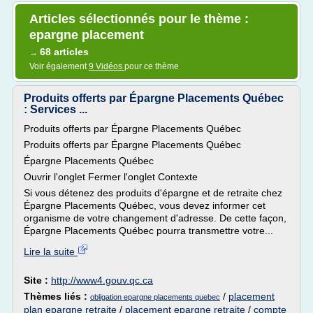
Articles sélectionnés pour le thème :
epargne placement
68 articles
→
Voir également
9 Vidéos
pour ce thème
Produits offerts par Épargne Placements Québec
: Services ...
Produits offerts par Épargne Placements Québec
Produits offerts par Épargne Placements Québec
Épargne Placements Québec
Ouvrir l'onglet Fermer l'onglet Contexte
Si vous détenez des produits d'épargne et de retraite chez
Épargne Placements Québec, vous devez informer cet
organisme de votre changement d'adresse. De cette façon,
Épargne Placements Québec pourra transmettre votre...
Lire la suite
Site :
http://www4.gouv.qc.ca
Thèmes liés :
/
placement
obligation epargne placements quebec
plan epargne retraite
/
placement epargne retraite
/
compte