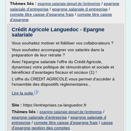
Thèmes liés :
/
epargne
epargne salariale depart de l'entreprise
salariale d'entreprise
/
epargne salariale d entreprise
/
compte titre caisse d'epargne frais
/
compte titre caisse
d'epargne
Crédit Agricole Languedoc - Epargne
salariale
Vous souhaitez motiver et fidéliser vos collaborateurs ?
Vous souhaitez accompagner vos salariés dans la
préparation de leur retraite ?
Avec l'épargne salariale l'offre du Crédit Agricole,
dynamisez votre politique de rémunération et sociale et
bénéficiez d'avantages fiscaux et sociaux (1) !
L'offre du CREDIT AGRICOLE vous permet d'accéder à
l'ensemble des dispositifs règlementaires...
Lire la suite
Site :
https://entreprises.ca-languedoc.fr
Thèmes liés :
/
epargne salariale depart de l'entreprise
epargne salariale d'entreprise
/
epargne salariale d
entreprise
/
compte titre caisse d'epargne frais
/
caisse
d'epargne gestion des comptes