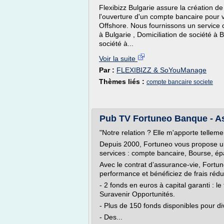
Flexibizz Bulgarie assure la création de
l'ouverture d'un compte bancaire pour v
Offshore. Nous fournissons un service c
à Bulgarie , Domiciliation de société à
société à...
Voir la suite
Par :
FLEXIBIZZ & SoYouManage
Thèmes liés :
compte bancaire societe
Pub TV Fortuneo Banque - As
"Notre relation ? Elle m'apporte telleme
Depuis 2000, Fortuneo vous propose u
services : compte bancaire, Bourse, ép
Avec le contrat d’assurance-vie, Fortune
performance et bénéficiez de frais rédui
- 2 fonds en euros à capital garanti : 
Suravenir Opportunités.
- Plus de 150 fonds disponibles pour div
- Des...