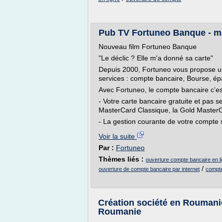
Pub TV Fortuneo Banque - m
Nouveau film Fortuneo Banque
"Le déclic ? Elle m'a donné sa carte"
Depuis 2000, Fortuneo vous propose u
services : compte bancaire, Bourse, ép
Avec Fortuneo, le compte bancaire c’es
- Votre carte bancaire gratuite et pas 
MasterCard Classique, la Gold MasterC
- La gestion courante de votre compte sa
Voir la suite
Par :
Fortuneo
Thèmes liés :
ouverture compte bancaire en li
/
ouverture de compte bancaire par internet
compte
Création société en Roumani
Roumanie