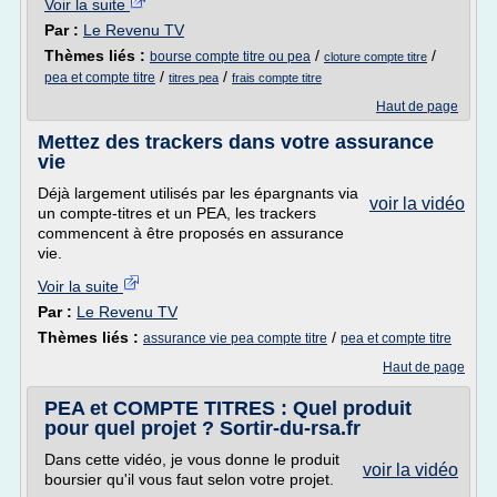
Voir la suite
Par :
Le Revenu TV
Thèmes liés :
/
/
bourse compte titre ou pea
cloture compte titre
/
/
pea et compte titre
titres pea
frais compte titre
Haut de page
Mettez des trackers dans votre assurance
vie
Déjà largement utilisés par les épargnants via
voir la vidéo
un compte-titres et un PEA, les trackers
commencent à être proposés en assurance
vie.
Voir la suite
Par :
Le Revenu TV
Thèmes liés :
/
assurance vie pea compte titre
pea et compte titre
Haut de page
PEA et COMPTE TITRES : Quel produit
pour quel projet ? Sortir-du-rsa.fr
Dans cette vidéo, je vous donne le produit
voir la vidéo
boursier qu'il vous faut selon votre projet.