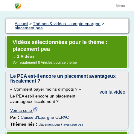
Menu
Accueil
>
Thèmes & vidéos : compte epargne
>
placement pea
Vidéos sélectionnées pour le thème :
placement pea
1 Vidéos
→
Voir également
8 Articles
pour ce thème
Le PEA est-il encore un placement avantageux
fiscalement ?
« Comment payer moins d'impôts ? »
voir la vidéo
Le PEA est-il encore un placement
avantageux fiscalement ?
Voir la suite
Par :
Caisse d'Epargne CEPAC
Thèmes liés :
/
placement pea
avantage pea