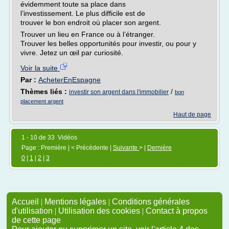
évidemment toute sa place dans
l’investissement. Le plus difficile est de
trouver le bon endroit où placer son argent.
Trouver un lieu en France ou à l’étranger.
Trouver les belles opportunités pour investir, ou pour y
vivre. Jetez un œil par curiosité.
Voir la suite
Par :
AcheterEnEspagne
Thèmes liés :
/
investir son argent dans l'immobilier
bon
placement argent
Haut de page
1 - 10 de 33 Vidéos
Page : Première | < Précédente |
Suivante
> |
Dernière
0
|
1
|
2
|
3
Accueil
|
Mentions légales
|
Conditions générales
d'utilisation
|
Utilisation des cookies
|
Contact à propos
de cette page