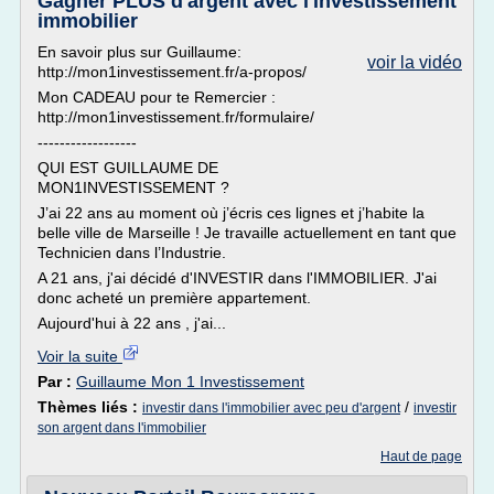
Gagner PLUS d'argent avec l'investissement
immobilier
En savoir plus sur Guillaume:
voir la vidéo
http://mon1investissement.fr/a-propos/
Mon CADEAU pour te Remercier :
http://mon1investissement.fr/formulaire/
------------------
QUI EST GUILLAUME DE
MON1INVESTISSEMENT ?
J’ai 22 ans au moment où j’écris ces lignes et j’habite la
belle ville de Marseille ! Je travaille actuellement en tant que
Technicien dans l’Industrie.
A 21 ans, j'ai décidé d'INVESTIR dans l'IMMOBILIER. J'ai
donc acheté un première appartement.
Aujourd'hui à 22 ans , j'ai...
Voir la suite
Par :
Guillaume Mon 1 Investissement
Thèmes liés :
/
investir dans l'immobilier avec peu d'argent
investir
son argent dans l'immobilier
Haut de page